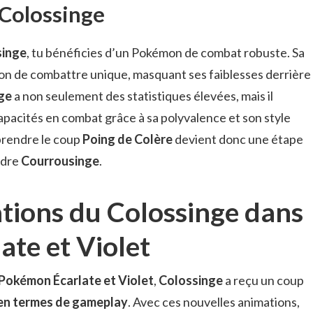
 Colossinge
singe
, tu bénéficies d’un Pokémon de combat robuste. Sa
çon de combattre unique, masquant ses faiblesses derrière
ge
a non seulement des statistiques élevées, mais il
pacités en combat grâce à sa polyvalence et son style
prendre le coup
Poing de Colère
devient donc une étape
ndre
Courrousinge
.
tions du Colossinge dans
te et Violet
Pokémon Écarlate et Violet
,
Colossinge
a reçu un coup
en termes de gameplay
. Avec ces nouvelles animations,