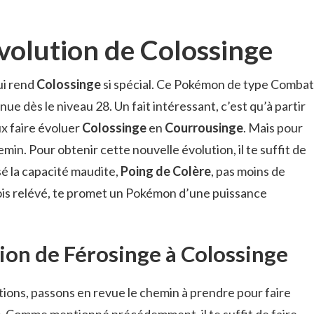
évolution de Colossinge
ui rend
Colossinge
si spécial. Ce Pokémon de type Combat
nue dès le niveau 28. Un fait intéressant, c’est qu’à partir
x faire évoluer
Colossinge
en
Courrousinge
. Mais pour
chemin. Pour obtenir cette nouvelle évolution, il te suffit de
sé la capacité maudite,
Poing de Colère
, pas moins de
e fois relévé, te promet un Pokémon d’une puissance
ion de Férosinge à Colossinge
utions, passons en revue le chemin à prendre pour faire
e
. Comme mentionné précédemment, il te suffit de faire