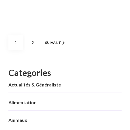
Pagination
PAGE
PAGE
1
2
SUIVANT
des
publications
Categories
Actualités & Généraliste
Alimentation
Animaux