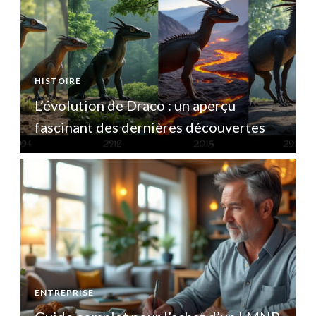
HISTOIRE
H
L’évolution de Draco : un aperçu
L
fascinant des dernières découvertes
ENTREPRISE
E