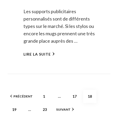
Les supports publicitaires
personnalisés sont de différents
types sur le marché. Si les stylos ou
encore les mugs prennent une très
grande place auprès des …
LIRE LA SUITE
Pagination
PAGE
PAGE
PAGE
1
…
17
18
PRÉCÉDENT
des
PAGE
PAGE
19
…
23
SUIVANT
publications