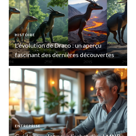
HISTOIRE
H
L’évolution de Draco : un aperçu
L
fascinant des dernières découvertes
ENTREPRISE
E