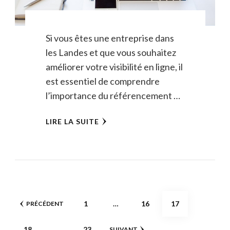
Si vous êtes une entreprise dans
les Landes et que vous souhaitez
améliorer votre visibilité en ligne, il
est essentiel de comprendre
l’importance du référencement …
LIRE LA SUITE
Pagination
PAGE
PAGE
PAGE
1
…
16
17
PRÉCÉDENT
des
PAGE
PAGE
18
…
23
SUIVANT