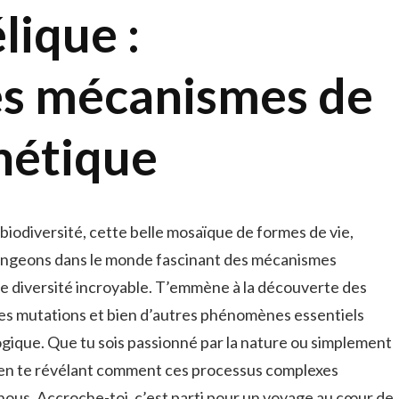
lique :
es mécanismes de
énétique
iodiversité, cette belle mosaïque de formes de vie,
Plongeons dans le monde fascinant des mécanismes
e diversité incroyable. T’emmène à la découverte des
, des mutations et bien d’autres phénomènes essentiels
gique. Que tu sois passionné par la nature ou simplement
er en te révélant comment ces processus complexes
ous. Accroche-toi, c’est parti pour un voyage au cœur de