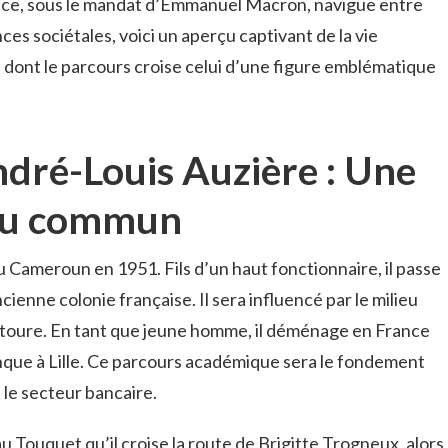
ance, sous le mandat d’Emmanuel Macron, navigue entre
es sociétales, voici un aperçu captivant de la vie
dont le parcours croise celui d’une figure emblématique
ndré-Louis Auzière : Une
 du commun
u Cameroun en 1951. Fils d’un haut fonctionnaire, il passe
enne colonie française. Il sera influencé par le milieu
l’entoure. En tant que jeune homme, il déménage en France
que à Lille. Ce parcours académique sera le fondement
s le secteur bancaire.
 Touquet qu’il croise la route de Brigitte Trogneux, alors