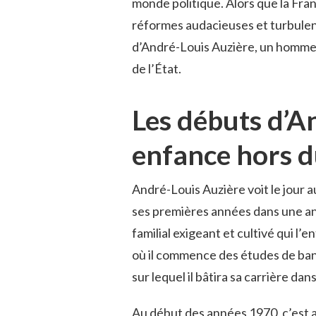
monde politique. Alors que la Fr
réformes audacieuses et turbulenc
d’André-Louis Auzière, un homme 
de l’État.
Les débuts d’A
enfance hors
André-Louis Auzière voit le jour a
ses premières années dans une anci
familial exigeant et cultivé qui 
où il commence des études de ban
sur lequel il bâtira sa carrière dan
Au début des années 1970, c’est au