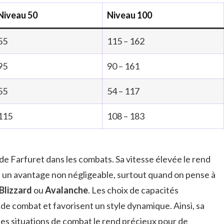
Niveau 50
Niveau 100
55
115 – 162
95
90 – 161
55
54 – 117
115
108 – 183
é de Farfuret dans les combats. Sa vitesse élevée le rend
t un avantage non négligeable, surtout quand on pense à
Blizzard
ou
Avalanche
. Les choix de capacités
 de combat et favorisent un style dynamique. Ainsi, sa
tes situations de combat le rend précieux pour de