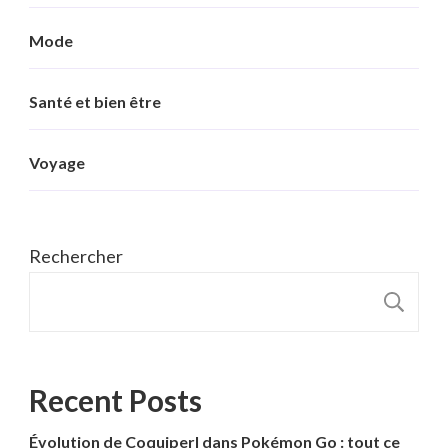
Mode
Santé et bien être
Voyage
Rechercher
R
Recent Posts
Évolution de Coquiperl dans Pokémon Go : tout ce