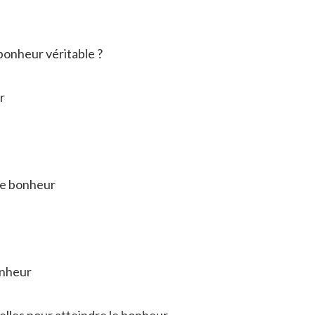
bonheur véritable ?
r
le bonheur
onheur
uelles pour atteindre le bonheur