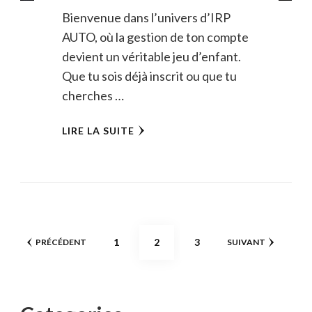
Bienvenue dans l’univers d’IRP
AUTO, où la gestion de ton compte
devient un véritable jeu d’enfant.
Que tu sois déjà inscrit ou que tu
cherches …
LIRE LA SUITE
Pagination
PAGE
PAGE
PAGE
1
2
3
PRÉCÉDENT
SUIVANT
des
publications